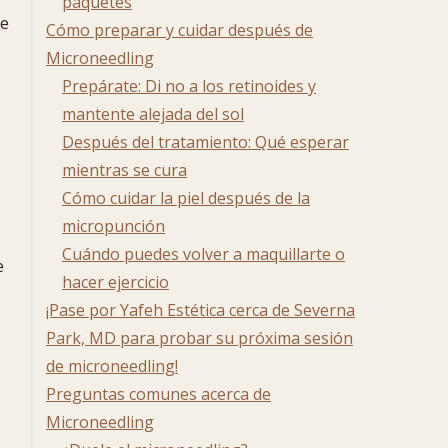
paquetes
ue
Cómo preparar y cuidar después de
Microneedling
Prepárate: Di no a los retinoides y
mantente alejada del sol
Después del tratamiento: Qué esperar
mientras se cura
Cómo cuidar la piel después de la
micropunción
Cuándo puedes volver a maquillarte o
e
hacer ejercicio
¡Pase por Yafeh Estética cerca de Severna
Park, MD para probar su próxima sesión
de microneedling!
Preguntas comunes acerca de
Microneedling